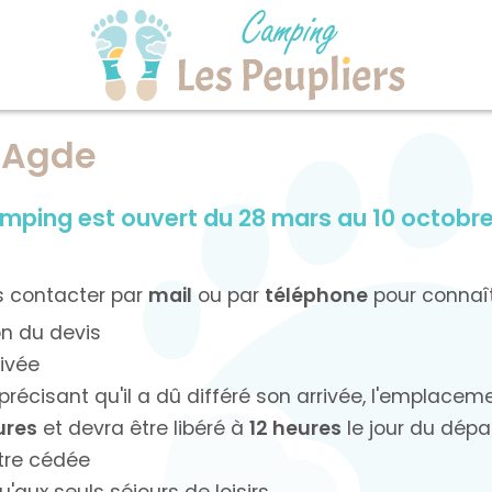
 Agde
mping est ouvert du 28 mars au 10 octobr
s contacter par
mail
ou par
téléphone
pour connaîtr
on du devis
rivée
cisant qu'il a dû différé son arrivée, l'emplacem
ures
et devra être libéré à
12 heures
le jour du dépa
être cédée