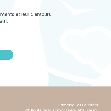
ments et leur alentours
ents
Camping Les Peupliers
1520 Route de la Tamarissière
34300
AGDE